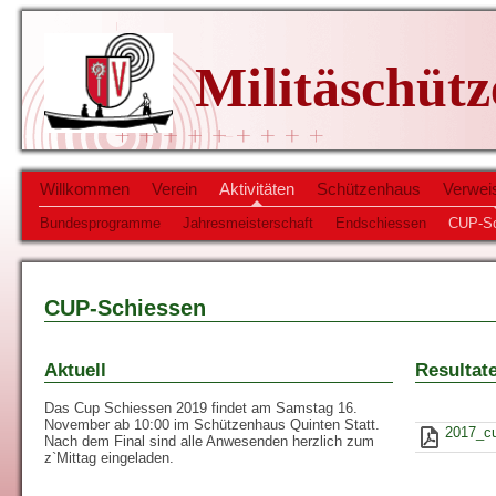
Militäschüt
Willkommen
Verein
Aktivitäten
Schützenhaus
Verwei
Bundesprogramme
Jahresmeisterschaft
Endschiessen
CUP-Sc
CUP-Schiessen
Aktuell
Resultat
Das Cup Schiessen 2019 findet am Samstag 16.
November ab 10:00 im Schützenhaus Quinten Statt.
2017_c
Nach dem Final sind alle Anwesenden herzlich zum
z`Mittag eingeladen.