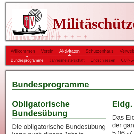
Militäschüt
Willkommen
Verein
Aktivitäten
Schützenhaus
Verwei
Bundesprogramme
Jahresmeisterschaft
Endschiessen
CUP-Sc
Bundesprogramme
Obligatorische
Eidg.
Bundesübung
Das Eid
der ga
Die obligatorische Bundesübung
5.06.-7